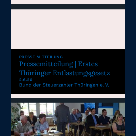
PRESSE MITTEILUNG
Pressemitteilung | Erstes
Thüringer Entlastungsgesetz
2.6.26
Bund der Steuerzahler Thüringen e. V.