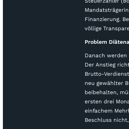
Steuerzahler (Bd
Mandatsträgerin
Finanzierung. Be
völlige Transpa
Problem Diäten
Danach werden d
Der Anstieg ric
Brutto-Verdienst
neu gewählter B
beibehalten, mü
ersten drei Mona
einfachem Mehrh
Beschluss nicht,