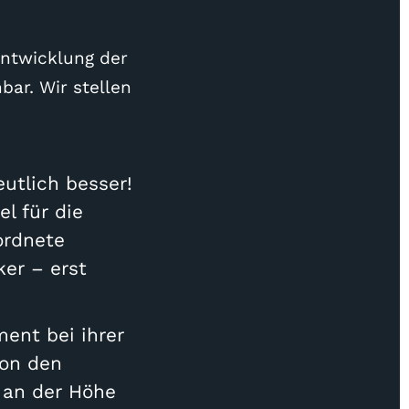
ntwicklung der
bar. Wir stellen
utlich besser!
l für die
ordnete
ker – erst
ent bei ihrer
von den
m an der Höhe