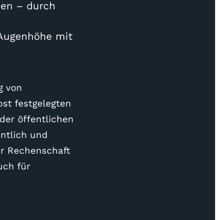
den – durch
 Augenhöhe mit
g von
st festgelegten
 der öffentlichen
ntlich und
hr Rechenschaft
uch für