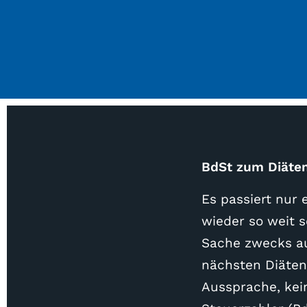
BdSt zum Diäte
Es passiert nur 
wieder so weit 
Sache zwecks au
nächsten Diäten
Aussprache, kein