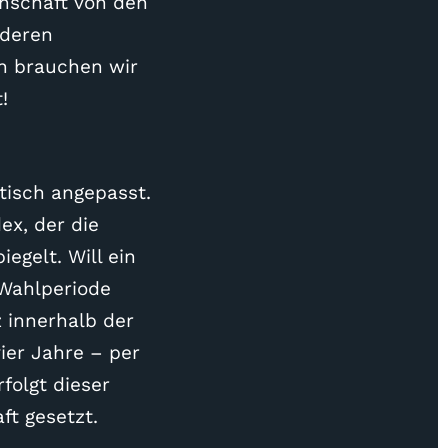
enschaft von den
 deren
rn brauchen wir
!
tisch angepasst.
ex, der die
egelt. Will ein
Wahlperiode
 innerhalb der
ier Jahre – per
folgt dieser
ft gesetzt.