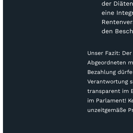
der Diäte
eine Integ
Rentenver
den Beschä
Unser Fazit: De
Abgeordneten mü
Bezahlung dürfen
Verantwortung s
transparent im 
im Parlament! K
unzeitgemäße Pri