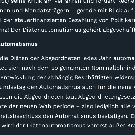
St) seine Kritik am Verfahren und fordert Rech
nen und Mandatsträgern – gerade mit Blick auf
i der steuerfinanzierten Bezahlung von Politike
renz! Der Diätenautomatismus gehört abgeschafft
automatismus
ie Diäten der Abgeordneten jedes Jahr automa
htet sich nach dem so genannten Nominallohnind
entwicklung der abhängig Beschäftigten widerspi
undestag den Automatismus auch für die neue 
ssen die Abgeordneten laut Abgeordnetengesetz
te der neuen Wahlperiode – also lediglich alle v
eitsbeschluss den Automatismus bestätigen. Er
 wird der Diätenautomatismus vorerst außer Kra