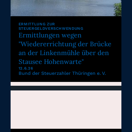
ERMITTLUNG ZUR
STEUERGELDVERSCHWENDUNG
Ermittlungen wegen
"Wiedererrichtung der Brücke
an der Linkenmühle über den
Stausee Hohenwarte"
12.6.26
Bund der Steuerzahler Thüringen e. V.