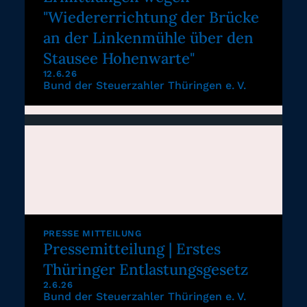
"Wiedererrichtung der Brücke
an der Linkenmühle über den
Stausee Hohenwarte"
12.6.26
Bund der Steuerzahler Thüringen e. V.
PRESSE MITTEILUNG
Pressemitteilung | Erstes
Thüringer Entlastungsgesetz
2.6.26
Bund der Steuerzahler Thüringen e. V.