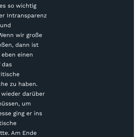
es so wichtig
er Intransparenz
 und
Wenn wir große
eßen, dann ist
r eben einen
f das
itische
che zu haben.
 wieder darüber
 müssen, um
sse ging er ins
tische
atte. Am Ende