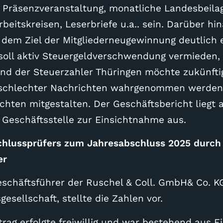
räsenzveranstaltung, monatliche Landesbeilag
beitskreisen, Leserbriefe u.a.. sein. Darüber hin
t dem Ziel der Mitgliederneugewinnung deutlich
soll aktiv Steuergeldverschwendung vermieden, 
nd der Steuerzahler Thüringen möchte zukünftig
r schlechter Nachrichten wahrgenommen werden
chten mitgestalten. Der Geschäftsbericht liegt a
r Geschäftsstelle zur Einsichtnahme aus.
chlussprüfers zum Jahresabschluss 2025 durch 
er
eschäftsführer der Ruschel & Coll. GmbH& Co. K
esellschaft, stellte die Zahlen vor.
trag erfolgte freiwillig und war bestehend aus 