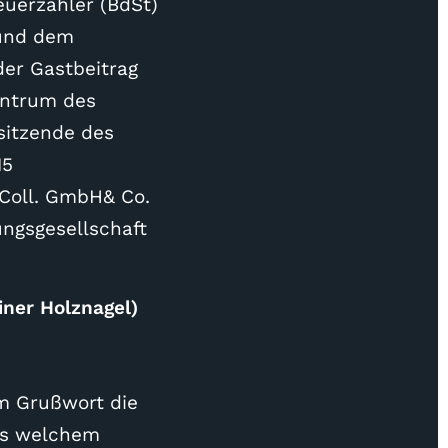
euerzahler (BdSt)
 und dem
er Gastbeitrag
entrum des
rsitzende des
15
 Coll. GmbH& Co.
ngsgesellschaft
iner Holznagel)
em Grußwort die
us welchem