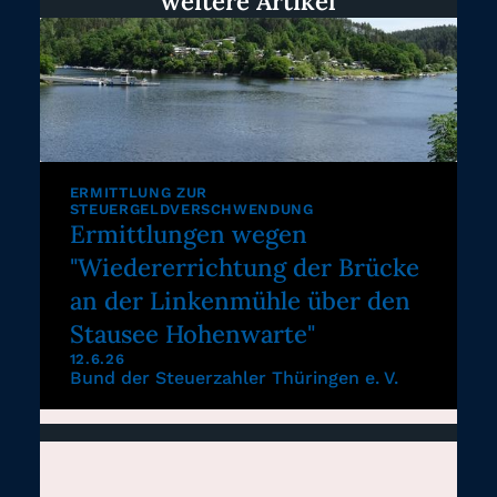
weitere Artikel
ERMITTLUNG ZUR
STEUERGELDVERSCHWENDUNG
Ermittlungen wegen
"Wiedererrichtung der Brücke
an der Linkenmühle über den
Stausee Hohenwarte"
12.6.26
Bund der Steuerzahler Thüringen e. V.