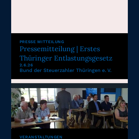
PRESSE MITTEILUNG
Pressemitteilung | Erstes
Thüringer Entlastungsgesetz
2.6.26
Bund der Steuerzahler Thüringen e. V.
VERANSTALTUNGEN